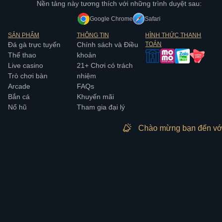
Nền tảng này tương thích với những trình duyệt sau:
Google Chrome
Safari
SẢN PHẨM
THÔNG TIN
HÌNH THỨC THANH
Đá gà trực tuyến
Chính sách và Điều
TOÁN
Thể thao
khoản
Live casino
21+ Chơi có trách
Trò chơi bàn
nhiệm
Arcade
FAQs
Bắn cá
Khuyến mãi
Nổ hũ
Tham gia đại lý
Chào mừng bạn đến vớ